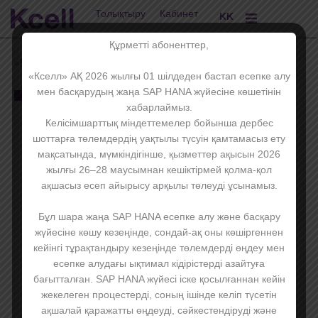
Skip
EN
Толықтыру
Кабинет
KK
RU
to
content
Құрметті абоненттер,
«Бизнес Бюджет» сервисін көрсету шарттары
«Кселл» АҚ 2026 жылғы 01 шілдеден бастап есепке алу
мен басқарудың жаңа SAP HANA жүйесіне көшетінін
Условия
хабарлаймыз.
Келісімшарттық міндеттемелер бойынша дербес
шоттарға төлемдердің уақтылы түсуін қамтамасыз ету
мақсатында, мүмкіндігінше, қызметтер ақысын 2026
жылғы 26–28 маусымнан кешіктірмей қолма-қол
ақшасыз есеп айырысу арқылы төлеуді ұсынамыз.
Бұл шара жаңа SAP HANA есепке алу және басқару
жүйесіне көшу кезеңінде, сондай-ақ оны көшіргеннен
кейінгі тұрақтандыру кезеңінде төлемдерді өңдеу мен
есепке алудағы ықтимал кідірістерді азайтуға
бағытталған. SAP HANA жүйесі іске қосылғаннан кейін
жекелеген процестерді, соның ішінде келіп түсетін
ақшалай қаражатты өңдеуді, сәйкестендіруді және