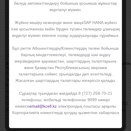
бөлуді автоматтандыру бойынша қосымша жұмыстар
жүргізілуі мүмкін.
Жүйені көшіру кезеңінде және жаңаSAP HANA жүйесі
іске қосылғаннан кейін бірден түскен төлемдер ұзағырақ
өңделуі мүмкін екеніне назар аударуыңызды сұраймыз.
Бұл ретте Абоненттердің/Клиенттердің төлем бойынша
барлық міндеттемелері, төлемдерді ішкі өңдеу
мерзімдеріне қарамастан, шарттардың талаптарына
Компания
Клиенттерге
Корпоративтік
Корпоративтік
туралы
клиент
клиенттер
және Қазақстан Республикасының заңнама
Жаңалықтар
болу
үшін:
Компания
талаптарына сәйкес орындалды деп есептеледі.
Баспа
Корпоративтік
Сервистік
туралы
Жасалған шарттардың талаптары өзгеріссіз қалады.
орталығы
клиенттің
мәселелер
Kcell
Танымал
артықшылықтары
бойынша:
мансабыңыз
сұрақтар
Сұрақтар туындаған жағдайда 8 (727) 258-70-21
9099
,
Сатып алу
Инвесторларға
телефоны, мобильді телефоннан 9099 нөмірі
+7 727 258 7021
Саясаттар
Тауарлар мен
немесе
email@kcell.kz
электрондық поштасы арқылы
Жария шарт
email@kcell.kz
қызметтердің
Корпоративтік клиенттерді қолдау қызметіне хабарласа
+7 727 258
мұрағаты
аласыз.
4774