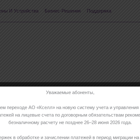
ны И Устройства
Бизнес-Решения
Поддержка
Уважаемые абоненты,
м переходе АО «Кселл» на новую систему учета и управления 
тежей на лицевые счета по договорным обязательствам рекоме
безналичному расчету не позднее 26–28 июня 2026 года.
жек в обработке и зачислении платежей в период миграции на