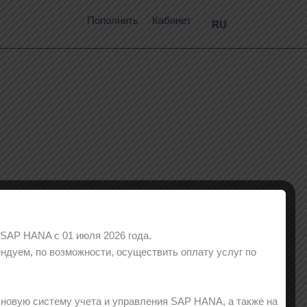
EN
Пополнить
Кабинет
RU
KK
SAP HANA с 01 июля 2026 года.
ндуем, по возможности, осуществить оплату услуг по
 новую систему учета и управления SAP HANA, а также на