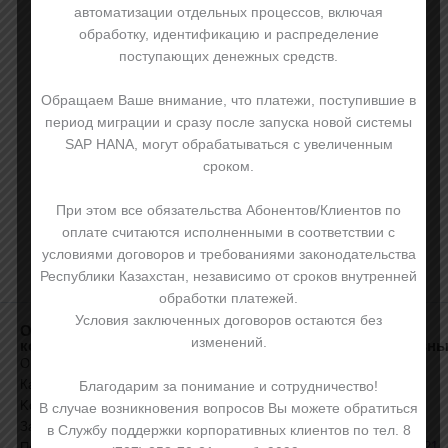
автоматизации отдельных процессов, включая
обработку, идентификацию и распределение
поступающих денежных средств.
Обращаем Ваше внимание, что платежи, поступившие в
период миграции и сразу после запуска новой системы
SAP HANA, могут обрабатываться с увеличенным
сроком.
При этом все обязательства Абонентов/Клиентов по
оплате считаются исполненными в соответствии с
условиями договоров и требованиями законодательства
Республики Казахстан, независимо от сроков внутренней
обработки платежей.
Условия заключенных договоров остаются без
О
Клиентам
Стать
Для
изменений.
компании
корпоративным
корпоративн
Новости
клиентом
клиентов:
О компании
Пресс-центр
Преимущества
Сервисные
Карьера в
Благодарим за понимание и сотрудничество!
Популярные
корпоративного
вопросы:
Kcell
В случае возникновения вопросов Вы можете обратиться
вопросы
клиента
9099
,
Закупки
в Службу поддержки корпоративных клиентов по тел. 8
Инвесторам
+7 727 258 7021
Политики